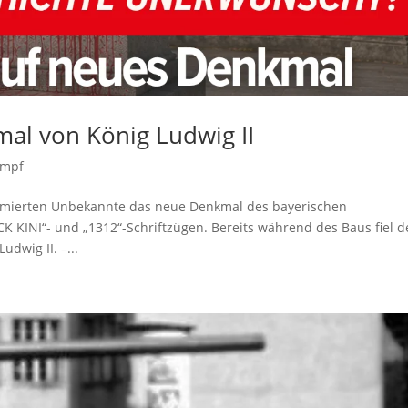
al von König Ludwig II
ampf
hmierten Unbekannte das neue Denkmal des bayerischen
K KINI“- und „1312“-Schriftzügen. Bereits während des Baus fiel d
udwig II. –...