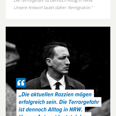
Die Terrorgefahr ist dennoch Alltag in NRW.
Unsere Antwort lautet daher: Remigration.“