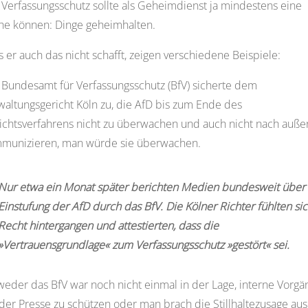
 Verfassungsschutz sollte als Geheimdienst ja mindestens eine
he können: Dinge geheimhalten.
 er auch das nicht schafft, zeigen verschiedene Beispiele:
 Bundesamt für Verfassungsschutz (BfV) sicherte dem
waltungsgericht Köln zu, die AfD bis zum Ende des
ichtsverfahrens nicht zu überwachen und auch nicht nach auße
munizieren, man würde sie überwachen.
Nur etwa ein Monat später berichten Medien bundesweit über 
Einstufung der AfD durch das BfV. Die Kölner Richter fühlten sic
Recht hintergangen und attestierten, dass die
»Vertrauensgrundlage« zum Verfassungsschutz »gestört« sei.
weder das BfV war noch nicht einmal in der Lage, interne Vorgä
 der Presse zu schützen oder man brach die Stillhaltezusage aus