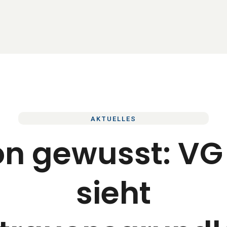
AKTUELLES
n gewusst: VG
sieht