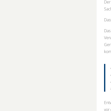
Der
Sac
Dass
Das
Ver
Ger
kom
Ent
vor