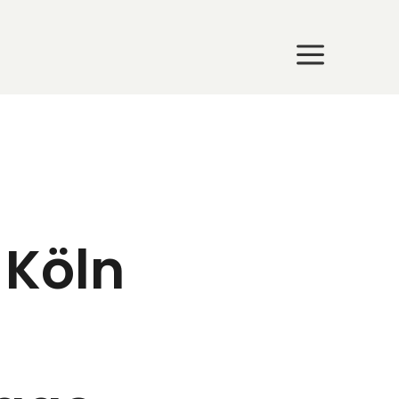
a
a
 Köln