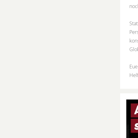
noc
Sta
Per
kon
Glo
Eue
Hel