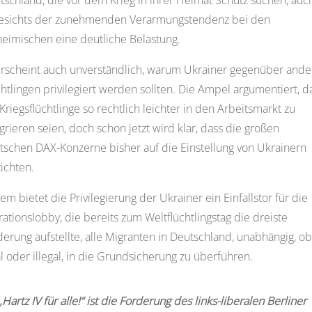
esichts der zunehmenden Verarmungstendenz bei den
heimischen eine deutliche Belastung.
erscheint auch unverständlich, warum Ukrainer gegenüber and
htlingen privilegiert werden sollten. Die Ampel argumentiert, d
Kriegsflüchtlinge so rechtlich leichter in den Arbeitsmarkt zu
grieren seien, doch schon jetzt wird klar, dass die großen
tschen DAX-Konzerne bisher auf die Einstellung von Ukrainern
ichten.
m bietet die Privilegierung der Ukrainer ein Einfallstor für die
ationslobby, die bereits zum Weltflüchtlingstag die dreiste
derung aufstellte, alle Migranten in Deutschland, unabhängig, ob
l oder illegal, in die Grundsicherung zu überführen.
„Hartz IV für alle!“ ist die Forderung des links-liberalen Berliner