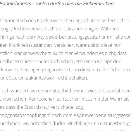
Establishments – zahlen dürfen dies die Einheimischen.
h hinsichtlich des Krankenversicherungsschutzes ändert sich d
 sog. „Rechtskreiswechsel“ der Ukrainer einiges: Während
chtlinge nach dem Asylbewerberleistungsgesetz nur im Falle vo
uten Krankheitszuständen“ versichert waren, sind diese nun
etzlich krankenversichert. Auch hier verwundert es nicht, dass
undheitsminister Lauterbach schon jetzt einen Kollaps der
nkenversicherungen prognostiziert – in diesem Falle dürfte er m
ner düsteren Zukunftsvision recht behalten.
 sich wundert, warum im Stadtbild immer wieder Luxusfahrze
 ukrainischem Kennzeichen auftauchen, muss mit der Wahrheit
n, dass die Stadt darauf verzichtete, sog.
rmögensabschöpfungen“ nach dem Asylbewerberleistungsgese
zunehmen. Grundsätzlich dürfen Flüchtlinge im Leistungsbezug