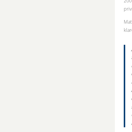
200
priv
Mat
kla